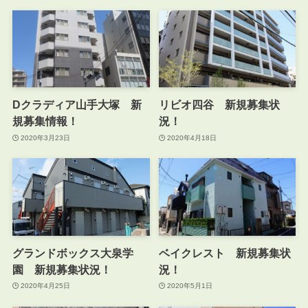
Dクラディア山手大塚 新
リビオ四谷 新規募集状
規募集情報！
況！
2020年3月23日
2020年4月18日
グランドボックス大泉学
ベイクレスト 新規募集状
園 新規募集状況！
況！
2020年4月25日
2020年5月1日