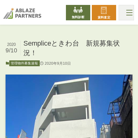
無料診断
賃料査定
Sempliceときわ台 新規募集状
2020
9/10
況！
2020年9月10日
管理物件募集速報