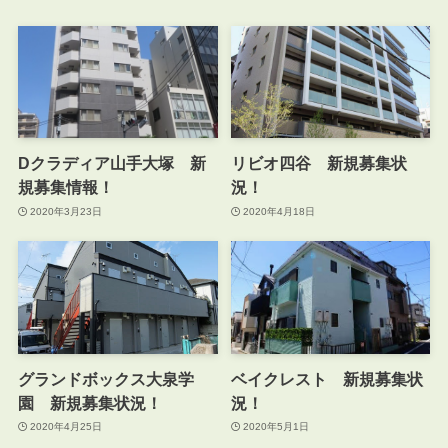
Dクラディア山手大塚 新
リビオ四谷 新規募集状
規募集情報！
況！
2020年3月23日
2020年4月18日
グランドボックス大泉学
ベイクレスト 新規募集状
園 新規募集状況！
況！
2020年4月25日
2020年5月1日