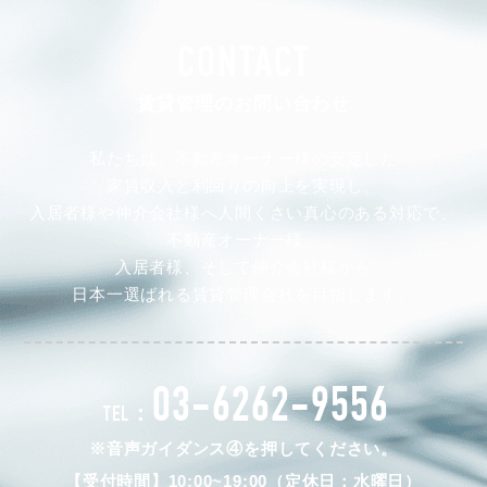
CONTACT
賃貸管理のお問い合わせ
私たちは、不動産オーナー様の安定した
家賃収入と利回りの向上を実現し、
入居者様や仲介会社様へ人間くさい真心のある対応で、
不動産オーナー様、
入居者様、そして仲介会社様から
日本一選ばれる賃貸管理会社を目指します。
03-6262-9556
TEL：
※音声ガイダンス④を押してください。
【受付時間】10:00~19:00（定休日：水曜日）