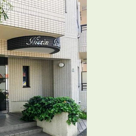
3POINT
空室解消!3つの自信
自慢の「賃料設定」／マーケティング
仲介会社とのネットワークで情報提供力に自信あり
物件プロモーション＆バリューアップリフォーム
BROKER
仲介業者様へ