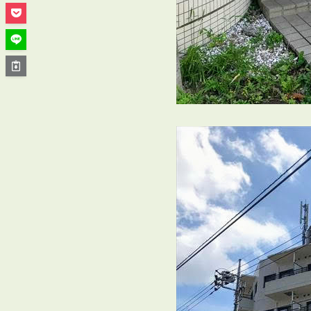
管理オーナー様ご紹介制度
投資不動産を売却したい方
賃貸管理を依頼したい方
マンションの自主管理について
アパートの大規模修繕について
アパートの監視カメラ設置について
03-6262-9556
TEL:
※音声ガイダンス④を押してください。
【受付時間】10:00~19:00（定休日：水曜日）