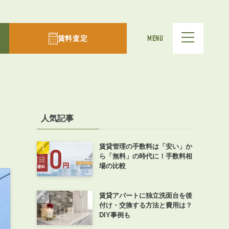
賃料査定
MENU
人気記事
賃貸管理の手数料は「安い」か
ら「無料」の時代に！手数料相
場の比較
賃貸アパートに独立洗面台を後
付け・交換する方法と費用は？
DIY事例も