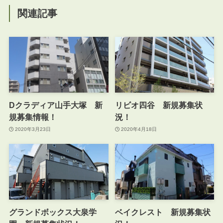
関連記事
Dクラディア山手大塚 新
リビオ四谷 新規募集状
規募集情報！
況！
2020年3月23日
2020年4月18日
グランドボックス大泉学
ベイクレスト 新規募集状