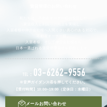
賃貸管理のお問い合わせ
私たちは、不動産オーナー様の安定した
家賃収入と利回りの向上を実現し、
入居者様や仲介会社様へ人間くさい真心のある対応で、
不動産オーナー様、
入居者様、そして仲介会社様から
日本一選ばれる賃貸管理会社を目指します。
03-6262-9556
TEL：
※音声ガイダンス④を押してください。
【受付時間】10:00~19:00（定休日：水曜日）
メールお問い合わせ