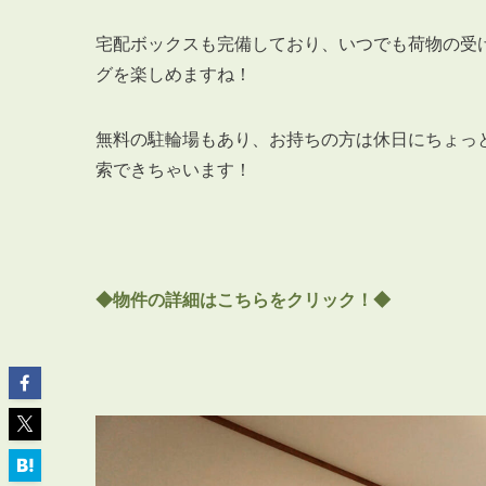
宅配ボックスも完備しており、いつでも荷物の受
グを楽しめますね！
無料の駐輪場もあり、お持ちの方は休日にちょっ
ABOUT
私たちについて
索できちゃいます！
会社概要
企業理念
スタッフ紹介
◆物件の詳細はこちらをクリック！◆
グループ会社紹介
採用情報
SERVICE
管理オーナー様限定サービス