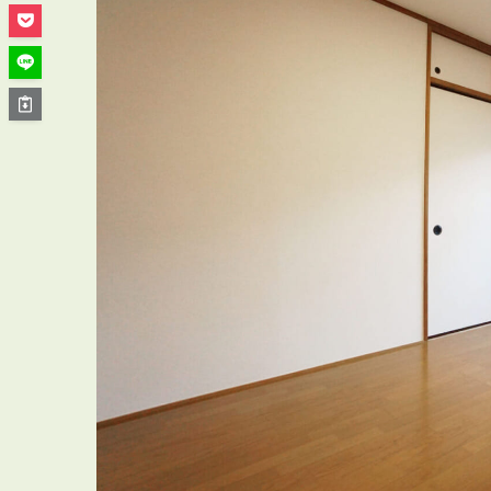
管理オーナー様ご紹介制度
投資不動産を売却したい方
賃貸管理を依頼したい方
マンションの自主管理について
アパートの大規模修繕について
アパートの監視カメラ設置について
03-6262-9556
TEL:
※音声ガイダンス④を押してください。
【受付時間】10:00~19:00（定休日：水曜日）