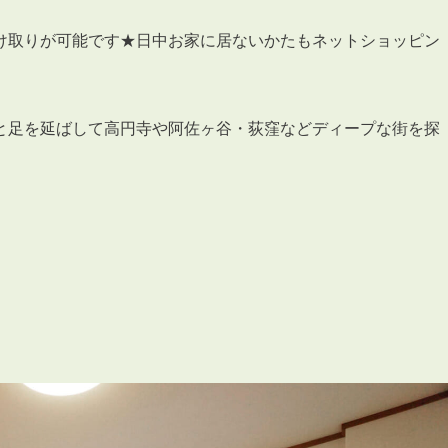
け取りが可能です★日中お家に居ないかたもネットショッピン
と足を延ばして高円寺や阿佐ヶ谷・荻窪などディープな街を探
3POINT
空室解消!3つの自信
自慢の「賃料設定」／マーケティング
仲介会社とのネットワークで情報提供力に自信あり
物件プロモーション＆バリューアップリフォーム
BROKER
仲介業者様へ