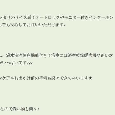
にピッタリのサイズ感！オートロックやモニター付きインターホン
しでも安心してお住いいただけます♪
3POINT
空室解消!3つの自信
自慢の「賃料設定」／マーケティング
ん、温水洗浄便座機能付き！浴室には浴室乾燥暖房機や追い炊
仲介会社とのネットワークで情報提供力に自信あり
がいっぱいですね♪
物件プロモーション＆バリューアップリフォーム
ンケアやお出かけ前の準備も楽々できちゃいます★
BROKER
仲介業者様へ
なので洗い物も楽々♪