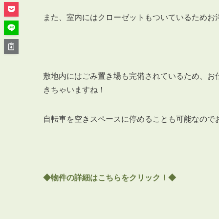
管理オーナー様ご紹介制度
投資不動産を売却したい方
また、室内にはクローゼットもついているためお
賃貸管理を依頼したい方
マンションの自主管理について
アパートの大規模修繕について
敷地内にはごみ置き場も完備されているため、お
アパートの監視カメラ設置について
きちゃいますね！
自転車を空きスペースに停めることも可能なので
03-6262-9556
TEL:
※音声ガイダンス④を押してください。
◆物件の詳細はこちらをクリック！◆
【受付時間】10:00~19:00（定休日：水曜日）