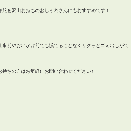
会員登録
賃貸仲介会社様向け物件検索ログイン
洋服を沢山お持ちのおしゃれさんにもおすすめです！
仲介業者向け・申込方法
申し込みから契約の流れ
お問い合わせ
仕事前やお出かけ前でも慌てることなくサクッとゴミ出しがで
お持ちの方はお気軽にお問い合わせください♪
無
管