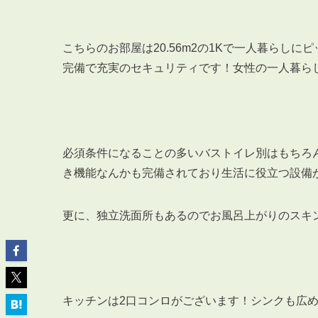
こちらのお部屋は20.56m2の1Kで一人暮らし
完備で充実のセキュリティです！女性の一人暮ら
ABOUT
私たちについて
会社概要
必須条件になることの多いバストイレ別はもちろ
企業理念
き機能なんかも完備されており生活に役立つ設備
スタッフ紹介
グループ会社紹介
更に、独立洗面所もあるのでお風呂上がりのスキ
採用情報
SERVICE
管理オーナー様限定サービス
キッチンは2口コンロがございます！シンクも広め