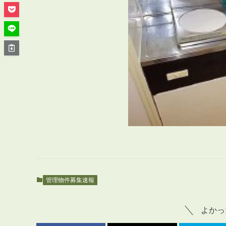
管理オーナー様ご紹介制度
投資不動産を売却したい方
賃貸管理を依頼したい方
マンションの自主管理について
アパートの大規模修繕について
アパートの監視カメラ設置について
03-6262-9556
TEL:
※音声ガイダンス④を押してください。
管理物件募集速報
【受付時間】10:00~19:00（定休日：水曜日）
よかっ