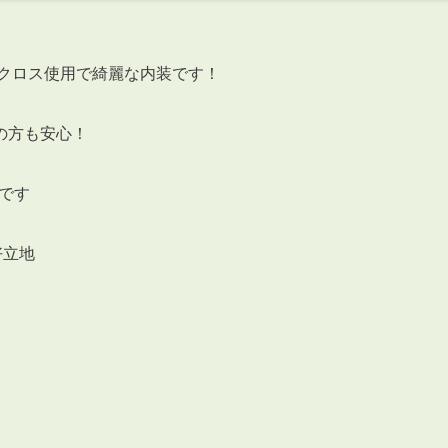
トクロス使用で綺麗な内装です！
の方も安心！
帖です
好立地