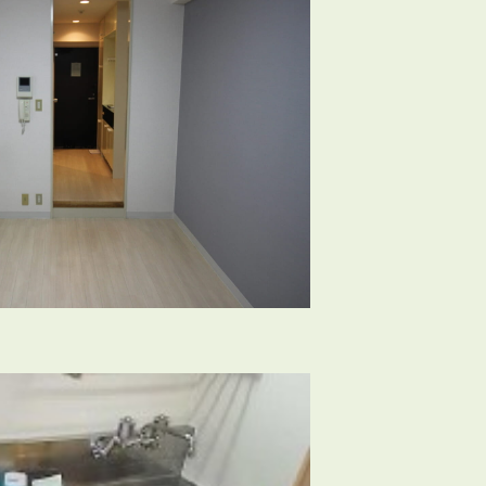
3POINT
空室解消!3つの自信
自慢の「賃料設定」／マーケティング
仲介会社とのネットワークで情報提供力に自信あり
物件プロモーション＆バリューアップリフォーム
BROKER
仲介業者様へ