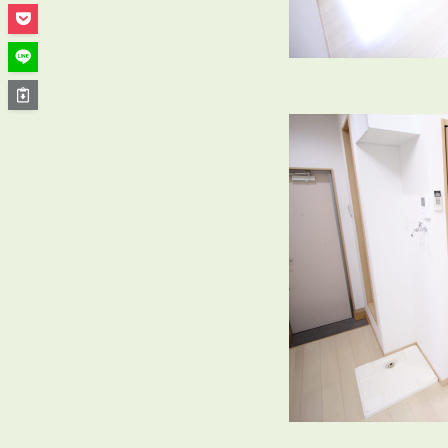
管理オーナー様ご紹介制度
投資不動産を売却したい方
賃貸管理を依頼したい方
マンションの自主管理について
アパートの大規模修繕について
アパートの監視カメラ設置について
03-6262-9556
TEL:
※音声ガイダンス④を押してください。
【受付時間】10:00~19:00（定休日：水曜日）