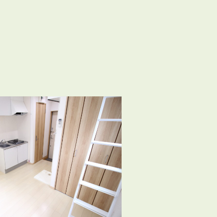
3POINT
空室解消!3つの自信
自慢の「賃料設定」／マーケティング
仲介会社とのネットワークで情報提供力に自信あり
物件プロモーション＆バリューアップリフォーム
BROKER
仲介業者様へ