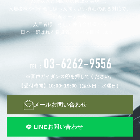
家賃収入と利回りの向上を実現し、
入居者様や仲介会社様へ人間くさい真心のある対応で、
不動産オーナー様、
入居者様、そして仲介会社様から
日本一選ばれる賃貸管理会社を目指します。
03-6262-9556
TEL：
※音声ガイダンス④を押してください。
【受付時間】10:00~19:00（定休日：水曜日）
メールお問い合わせ
LINEお問い合わせ