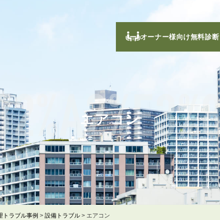
オーナー様向け無料診断
82%A2%E3%
エアコン
理トラブル事例
>
設備トラブル
>
エアコン