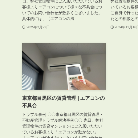
日、弊社管理物件にご入居いただいているお
弊社管理物件
客様よりエアコンについて様々な不具合につ
いているお客
いてのお問い合わせが数多くございました。
ご自身で行っ
具体的には、【エアコンの風...
たとの相談との
2025年3月22日
2024年11月16
ABOUT
私たちについて
会社概要
企業理念
スタッフ紹介
グループ会社紹介
採用情報
東京都目黒区の賃貸管理 | エアコンの
不具合
トラブル事例 〇〇東京都目黒区の賃貸管理・
不動産管理トラブル解決事例〇〇 先日、弊社
SERVICE
管理物件の賃貸マンションにご入居いただい
管理オーナー様限定サービス
ているお客様より「エアコンが動かない」
「エアコンが冷えない」というお問い合わせ