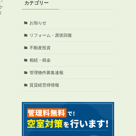
い
カテゴリー
か
く
お知らせ
リフォーム・原状回復
RENTAL
アブレイズの賃貸管理
不動産投資
管理料無料について
相続・税金
４つの強み
管理物件募集速報
報酬と独自の保証内容
手続きの流れ
賃貸経営得情報
賃料査定について
NEWS
新着情報一覧