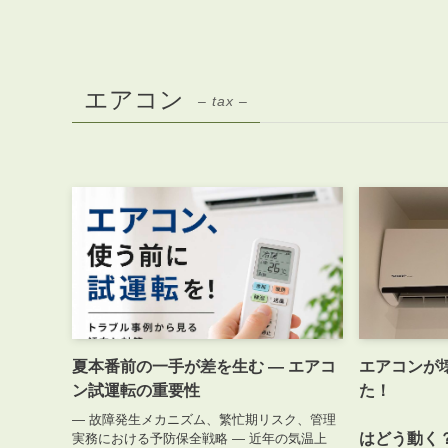
エアコン
– tax –
夏本番前の一手が差を生む ― エアコ
エアコンが
ン試運転の重要性
オ
― 故障発生メカニズム、繁忙期リスク、管理
はどう動く
実務における予防保全戦略 ― 近年の気温上