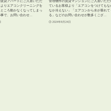
の賃貸アパートにご入居いただ
管理物件の賃貸マンションにご入居いただ
様よりエアコンクリーニングを
ているお客様より「エアコンをつけてもな
たところ動かなくなってしまっ
なか冷えない」「エアコンから水が垂れて
事で、お問い合わせ...
る」などのお問い合わせが数多くござ...
日
2024年8月24日
3POINT
空室解消!3つの自信
自慢の「賃料設定」／マーケティング
仲介会社とのネットワークで情報提供力に自信あり
物件プロモーション＆バリューアップリフォーム
BROKER
仲介業者様へ