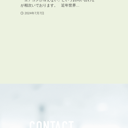
管理オーナー様ご紹介制度
が相次いでおります。 近年世界...
投資不動産を売却したい方
2024年7月7日
賃貸管理を依頼したい方
マンションの自主管理について
アパートの大規模修繕について
アパートの監視カメラ設置について
03-6262-9556
TEL:
※音声ガイダンス④を押してください。
【受付時間】10:00~19:00（定休日：水曜日）