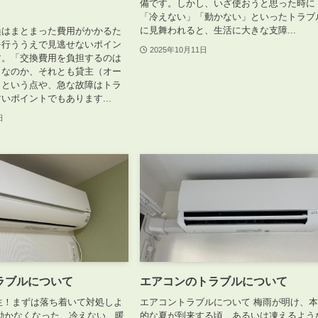
備です。しかし、いざ使おうと思った時に
「冷えない」「動かない」といったトラブ
に見舞われると、生活に大きな支障...
換はまとまった費用がかかるた
を行ううえで見逃せないポイン
2025年10月11日
す。「交換費用を負担するのは
）なのか、それとも貸主（オー
」という点や、急な故障はトラ
いポイントでもあります...
日
ラブルについて
エアコンのトラブルについて
発生！まずは落ち着いて対処しよ
エアコントラブルについて 梅雨が明け、
動かなくなった、冷えない、暖
的な夏が到来する頃、あるいは凍えるよう