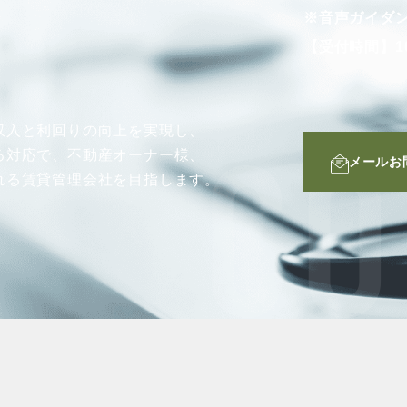
※音声ガイダ
【受付時間】10
収入と利回りの向上を実現し、
る対応で、不動産オーナー様、
メールお
CO
れる賃貸管理会社を目指します。