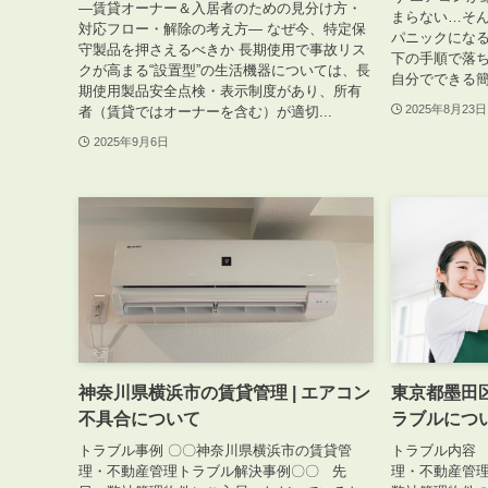
—賃貸オーナー＆入居者のための見分け方・
まらない…そ
対応フロー・解除の考え方— なぜ今、特定保
パニックにな
守製品を押さえるべきか 長期使用で事故リス
下の手順で落ち
クが高まる“設置型”の生活機器については、長
自分でできる簡
期使用製品安全点検・表示制度があり、所有
2025年8月23日
者（賃貸ではオーナーを含む）が適切...
2025年9月6日
神奈川県横浜市の賃貸管理 | エアコン
東京都墨田区
不具合について
ラブルにつ
トラブル事例 〇〇神奈川県横浜市の賃貸管
トラブル内容
理・不動産管理トラブル解決事例〇〇 先
理・不動産管理