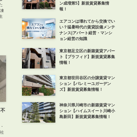
ン成増第5】新規賃貸募集情
た
報！
が凍
生
エアコンは壊れてから交換でい
い？猛暑時代の賃貸設備メンテ
ナンス|アパート経営・マンシ
ョン経営の知識
東京都足立区の新築賃貸アパー
ト【プラフィド】新規賃貸募集
情報！
東京都世田谷区の分譲賃貸マン
ション【パレミーユガーデン
ズ】新規賃貸募集情報！
神奈川県川崎市の新築賃貸マン
ン不
ション【ハイムスイート川崎小
島新田】新規賃貸募集情報！
理・
弊社