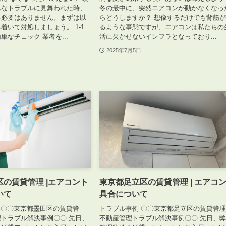
んなトラブルに見舞われた時、
冬の最中に、突然エアコンが動かなくなっ
る必要はありません。まずは以
らどうしますか？ 想像するだけでも背筋
着いて対処しましょう。 1-1.
るような事態ですが、エアコンは私たちの
単なチェック 業者を...
活に欠かせないインフラとなっており...
2025年7月5日
の賃貸管理 |エアコント
東京都足立区の賃貸管理 | エアコ
いて
具合について
 〇〇東京都墨田区の賃貸管
トラブル事例 〇〇東京都足立区の賃貸管
トラブル解決事例〇〇 先日、
不動産管理トラブル解決事例〇〇 先日、