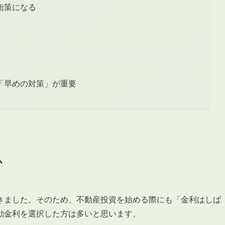
衛策になる
3POINT
空室解消!3つの自信
「早めの対策」が重要
自慢の「賃料設定」／マーケティング
仲介会社とのネットワークで情報提供力に自信あり
物件プロモーション＆バリューアップリフォーム
か
きました。そのため、不動産投資を始める際にも「金利はしば
BROKER
仲介業者様へ
動金利を選択した方は多いと思います。