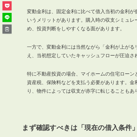
管理オーナー様ご紹介制度
投資不動産を売却したい方
変動金利は、固定金利に比べて借入当初の金利が
賃貸管理を依頼したい方
いうメリットがあります。購入時の収支シミュレ
め、投資判断をしやすくなる面があります。
マンションの自主管理について
アパートの大規模修繕について
一方で、変動金利には当然ながら「金利が上がる
アパートの監視カメラ設置について
え、当初想定していたキャッシュフローが圧迫さ
特に不動産投資の場合、マイホームの住宅ローン
資産税、保険料などを支払う必要があります。金
03-6262-9556
り、物件によっては収支が赤字に転じることもあ
TEL:
※音声ガイダンス④を押してください。
【受付時間】10:00~19:00（定休日：水曜日）
まず確認すべきは「現在の借入条件