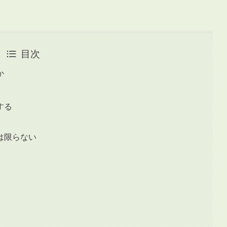
目次
か
」
する
は限らない