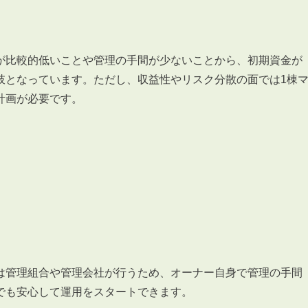
が比較的低いことや管理の手間が少ないことから、初期資金が
肢となっています。ただし、収益性やリスク分散の面では1棟
3POINT
計画が必要です。
空室解消!3つの自信
自慢の「賃料設定」／マーケティング
仲介会社とのネットワークで情報提供力に自信あり
物件プロモーション＆バリューアップリフォーム
は管理組合や管理会社が行うため、オーナー自身で管理の手間
BROKER
仲介業者様へ
でも安心して運用をスタートできます。