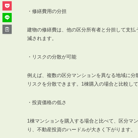
管理オーナー様ご紹介制度
投資不動産を売却したい方
・修繕費用の分担
賃貸管理を依頼したい方
マンションの自主管理について
建物の修繕費は、他の区分所有者と分担して支払
減されます。
アパートの大規模修繕について
アパートの監視カメラ設置について
・リスクの分散が可能
例えば、複数の区分マンションを異なる地域に分
03-6262-9556
リスクを分散できます。1棟購入の場合と比較し
TEL:
・投資価格の低さ
※音声ガイダンス④を押してください。
【受付時間】10:00~19:00（定休日：水曜日）
1棟マンションを購入する場合と比べて、区分マ
り、不動産投資のハードルが大きく下がります。