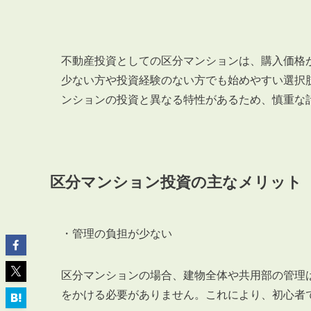
不動産投資としての区分マンションは、購入価格
少ない方や投資経験のない方でも始めやすい選択
ABOUT
ンションの投資と異なる特性があるため、慎重な
私たちについて
会社概要
企業理念
スタッフ紹介
区分マンション投資の主なメリット
グループ会社紹介
採用情報
・管理の負担が少ない
区分マンションの場合、建物全体や共用部の管理
SERVICE
管理オーナー様限定サービス
をかける必要がありません。これにより、初心者