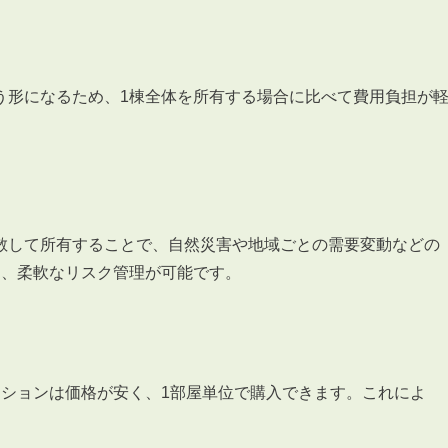
会員登録
賃貸仲介会社様向け物件検索ログイン
仲介業者向け・申込方法
申し込みから契約の流れ
う形になるため、1棟全体を所有する場合に比べて費用負担が
お問い合わせ
散して所有することで、自然災害や地域ごとの需要変動などの
て、柔軟なリスク管理が可能です。
無
管
ンションは価格が安く、1部屋単位で購入できます。これによ