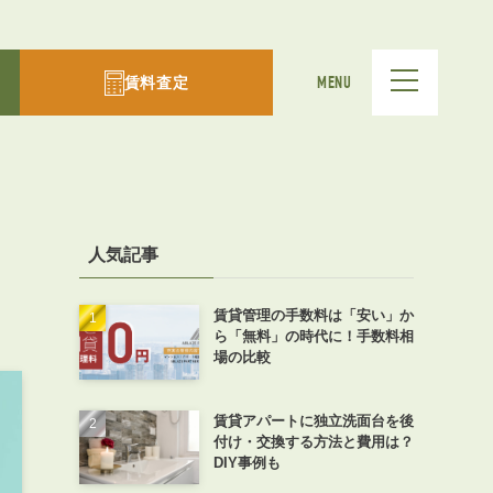
賃料査定
MENU
人気記事
賃貸管理の手数料は「安い」か
ら「無料」の時代に！手数料相
場の比較
賃貸アパートに独立洗面台を後
付け・交換する方法と費用は？
DIY事例も