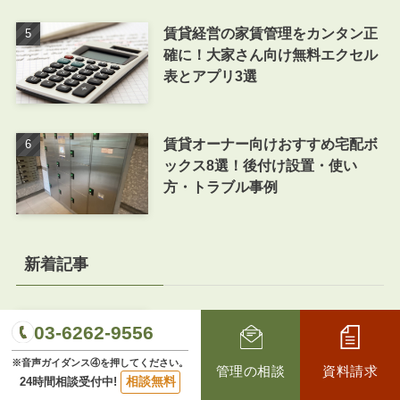
賃貸経営の家賃管理をカンタン正
確に！大家さん向け無料エクセル
表とアプリ3選
賃貸オーナー向けおすすめ宅配ボ
ックス8選！後付け設置・使い
方・トラブル事例
新着記事
「物件価格が上がっている今こそ
03-6262-9556
考えたい『売る・持つ』の判断基
準」|賃貸アパート・賃貸マンショ
※音声ガイダンス④を押してください。
管理の相談
資料請求
相談無料
24時間相談受付中!
ン経営の知識