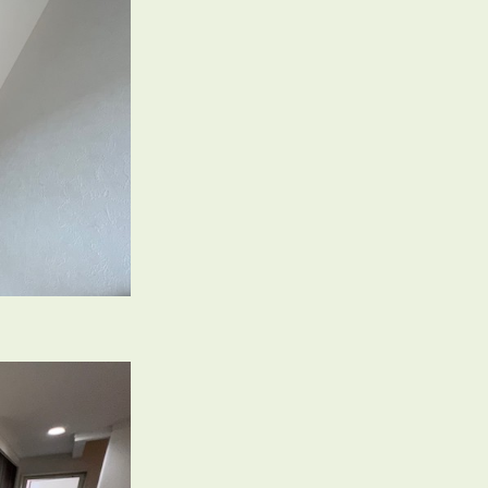
3POINT
空室解消!3つの自信
自慢の「賃料設定」／マーケティング
仲介会社とのネットワークで情報提供力に自信あり
物件プロモーション＆バリューアップリフォーム
BROKER
仲介業者様へ