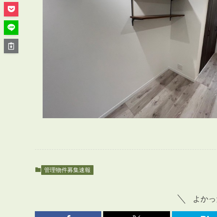
管理オーナー様ご紹介制度
投資不動産を売却したい方
賃貸管理を依頼したい方
マンションの自主管理について
アパートの大規模修繕について
アパートの監視カメラ設置について
03-6262-9556
TEL:
※音声ガイダンス④を押してください。
管理物件募集速報
【受付時間】10:00~19:00（定休日：水曜日）
よかっ