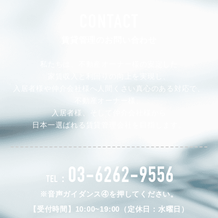
CONTACT
賃貸管理のお問い合わせ
私たちは、不動産オーナー様の安定した
家賃収入と利回りの向上を実現し、
入居者様や仲介会社様へ人間くさい真心のある対応で、
不動産オーナー様、
入居者様、そして仲介会社様から
日本一選ばれる賃貸管理会社を目指します。
03-6262-9556
TEL：
※音声ガイダンス④を押してください。
【受付時間】10:00~19:00（定休日：水曜日）