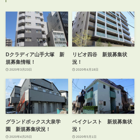
Dクラディア山手大塚 新
リビオ四谷 新規募集状
規募集情報！
況！
2020年3月23日
2020年4月18日
グランドボックス大泉学
ベイクレスト 新規募集状
園 新規募集状況！
況！
2020年4月25日
2020年5月1日