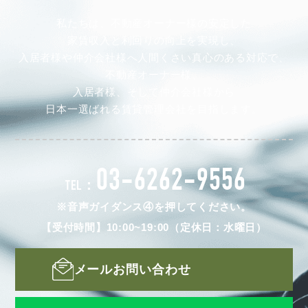
私たちは、不動産オーナー様の安定した
家賃収入と利回りの向上を実現し、
入居者様や仲介会社様へ人間くさい真心のある対応で、
不動産オーナー様、
入居者様、そして仲介会社様から
日本一選ばれる賃貸管理会社を目指します。
03-6262-9556
TEL：
※音声ガイダンス④を押してください。
【受付時間】10:00~19:00（定休日：水曜日）
メールお問い合わせ