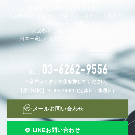
私たちは、不動産オーナー様の安定した
家賃収入と利回りの向上を実現し、
入居者様や仲介会社様へ人間くさい真心のある対応で、
不動産オーナー様、
入居者様、そして仲介会社様から
日本一選ばれる賃貸管理会社を目指します。
03-6262-9556
TEL：
※音声ガイダンス④を押してください。
【受付時間】10:00~19:00（定休日：水曜日）
メールお問い合わせ
LINEお問い合わせ