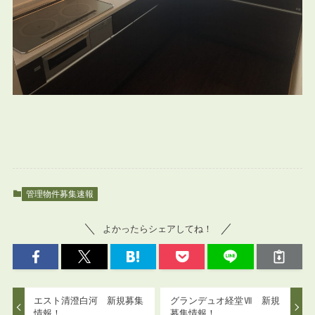
管理物件募集速報
よかったらシェアしてね！
エスト清澄白河 新規募集
グランデュオ経堂Ⅶ 新規
情報！
募集情報！