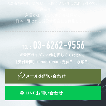
入居者様や仲介会社様へ人間くさい真心のある対応で、
不動産オーナー様、
入居者様、そして仲介会社様から
日本一選ばれる賃貸管理会社を目指します。
03-6262-9556
TEL：
※音声ガイダンス④を押してください。
【受付時間】10:00~19:00（定休日：水曜日）
メールお問い合わせ
LINEお問い合わせ