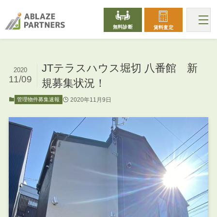
無料診断
賃料査定
JTテラスハウス堀切 八番館 新
2020
11/09
規募集状況！
2020年11月9日
管理物件募集速報