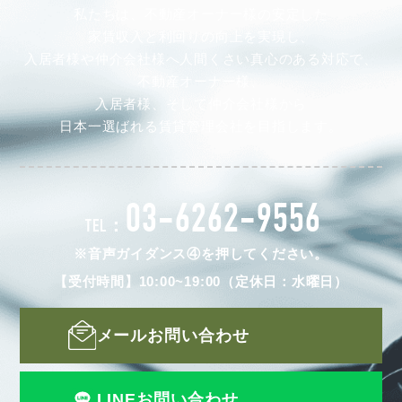
私たちは、不動産オーナー様の安定した
家賃収入と利回りの向上を実現し、
入居者様や仲介会社様へ人間くさい真心のある対応で、
不動産オーナー様、
入居者様、そして仲介会社様から
日本一選ばれる賃貸管理会社を目指します。
03-6262-9556
TEL：
※音声ガイダンス④を押してください。
【受付時間】10:00~19:00（定休日：水曜日）
メールお問い合わせ
LINEお問い合わせ