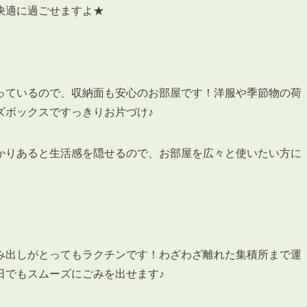
会員登録
快適に過ごせますよ★
賃貸仲介会社様向け物件検索ログイン
仲介業者向け・申込方法
申し込みから契約の流れ
お問い合わせ
っているので、収納面も安心のお部屋です！洋服や季節物の荷
ズボックスですっきりお片づけ♪
かりあると生活感を隠せるので、お部屋を広々と使いたい方に
無
管
み出しがとってもラクチンです！わざわざ離れた集積所まで運
日でもスムーズにごみを出せます♪