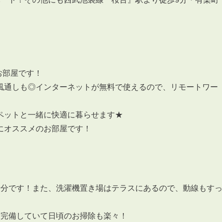
3POINT
お部屋です！
空室解消!3つの自信
風通しも◎インターネットが無料で使えるので、リモートワー
自慢の「賃料設定」／マーケティング
仲介会社とのネットワークで情報提供力に自信あり
ペットと一緒に快適に暮らせます★
物件プロモーション＆バリューアップリフォーム
にオススメのお部屋です！
十分です！また、洗濯機置き場はテラスにあるので、動線もす
BROKER
仲介業者様へ
を完備していて日頃のお掃除も楽々！