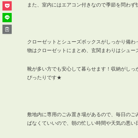
管理オーナー様ご紹介制度
また、室内にはエアコン付きなので季節を問わず
投資不動産を売却したい方
賃貸管理を依頼したい方
マンションの自主管理について
アパートの大規模修繕について
クローゼットとシューズボックスがしっかり備わ
物はクローゼットにまとめ、玄関まわりはシュー
アパートの監視カメラ設置について
靴が多い方でも安心して暮らせます！収納がしっ
ぴったりです★
03-6262-9556
TEL:
※音声ガイダンス④を押してください。
【受付時間】10:00~19:00（定休日：水曜日）
敷地内に専用のごみ置き場があるので、毎日のご
ばなくていいので、朝の忙しい時間や天気の悪い