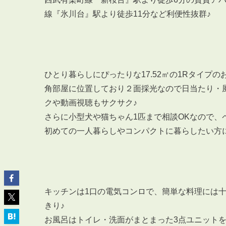
線『氷川台』駅より徒歩11分など利便性抜群♪
ABOUT
ひとり暮らしにぴったりな17.52㎡の1Rタイプの
私たちについて
角部屋に位置しており２面採光なので日当たり・
会社概要
クや動画視聴もサクサク♪
企業理念
さらに小型犬や猫ちゃん1匹まで相談OKなので、
スタッフ紹介
初めての一人暮らしやコンパクトに暮らしたい方
グループ会社紹介
採用情報
キッチンは1口の電気コンロで、簡単な料理には
SERVICE
きり♪
管理オーナー様限定サービス
お風呂はトイレ・洗面がまとまった3点ユニット