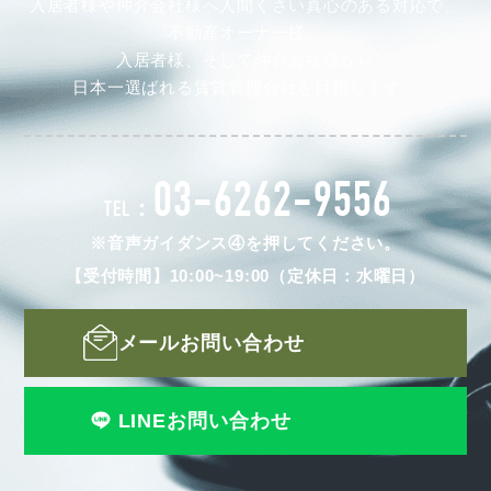
入居者様や仲介会社様へ人間くさい真心のある対応で、
不動産オーナー様、
入居者様、そして仲介会社様から
日本一選ばれる賃貸管理会社を目指します。
03-6262-9556
TEL：
※音声ガイダンス④を押してください。
【受付時間】10:00~19:00（定休日：水曜日）
メールお問い合わせ
LINEお問い合わせ