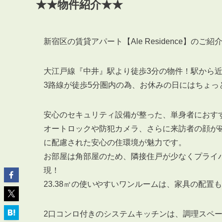
★★物件紹介★★
新宿区の賃貸アパート【Ale Residence】のご
ABOUT
大江戸線『中井』駅より徒歩3分の物件！駅から
私たちについて
3路線が徒歩5分圏内の為、お休みの日にはちょっ
会社概要
企業理念
安心のセキュリティ設備が整った、単身者におす
スタッフ紹介
オートロックや防犯カメラ、さらに来訪者の顔が
グループ会社紹介
に配慮された安心の住環境が魅力です。
採用情報
お部屋は角部屋のため、隣接住戸が少なくプライ
現！
23.38㎡の使いやすいワンルームは、家具の配
SERVICE
管理オーナー様限定サービス
2口コンロ付きのシステムキッチンは、調理スペ