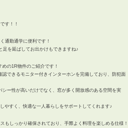
紹介です！！
3POINT
近く通勤通学に便利です！
空室解消!3つの自信
と足を延ばしてお出かけもできますね♪
自慢の「賃料設定」／マーケティング
仲介会社とのネットワークで情報提供力に自信あり
すめの1R物件のご紹介です！
物件プロモーション＆バリューアップリフォーム
確認できるモニター付きインターホンを完備しており、防犯面
バシー性が高いだけでなく、窓が多く開放感のある空間を実
置もしやすく、快適な一人暮らしをサポートしてくれます♪
BROKER
仲介業者様へ
ースもしっかり確保されており、手際よく料理を楽しめる仕様