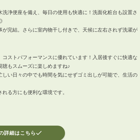
会員登録
賃貸仲介会社様向け物件検索ログイン
水洗浄便座を備え、毎日の使用も快適に！洗面化粧台も設置さ
仲介業者向け・申込方法
◎
申し込みから契約の流れ
事が完結。さらに室内物干し付きで、天候に左右されず洗濯が
お問い合わせ
、コストパフォーマンスに優れています！入居後すぐに快適な
視聴もスムーズに楽しめますね♪
忙しい日々の中でも時間を気にせずゴミ出しが可能で、生活の
無
される方にも便利な環境です。
管
の詳細はこちら