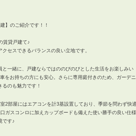
戸建】のご紹介です！！
3POINT
の賃貸戸建て♪
空室解消!3つの自信
アクセスできるバランスの良い立地です。
自慢の「賃料設定」／マーケティング
仲介会社とのネットワークで情報提供力に自信あり
員と一緒に、戸建ならではののびのびとした生活をお楽しみい
物件プロモーション＆バリューアップリフォーム
お車をお持ちの方にも安心。さらに専用庭付きのため、ガーデニ
きるのも魅力です！
室2部屋にはエアコンを計3基設置しており、季節を問わず快
3口ガスコンロに加えカップボードも備えた使い勝手の良い仕
境です♪
BROKER
仲介業者様へ