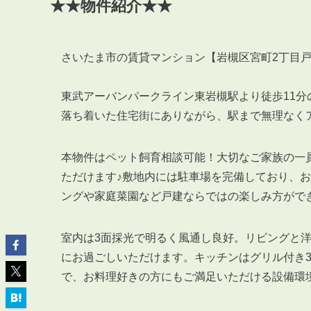
★★物件紹介★★
さいたま市の賃貸マンション【岩槻区宮町2丁目
ABOUT
東武アーバンパークライン東岩槻駅より徒歩11分
私たちについて
落ち着いた住宅街にありながら、駅まで無理なく
会社概要
企業理念
本物件はペット飼育相談可能！大切なご家族の一
スタッフ紹介
ただけます♪敷地内には駐車場を完備しており、
グループ会社紹介
ングや家庭菜園など戸建ならではの楽しみ方がで
採用情報
室内は3面採光で明るく風通し良好。リビングと洋
にお過ごしいただけます。キッチンはグリル付き
で、お料理好きの方にもご満足いただける設備環
SERVICE
管理オーナー様限定サービス