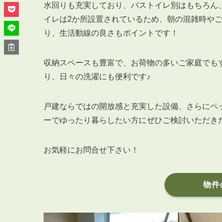
管理オーナー様ご紹介制度
水回りも充実しており、バストイレ別はもちろん
投資不動産を売却したい方
イレは2か所設置されているため、朝の混雑時や
賃貸管理を依頼したい方
り、生活動線の良さもポイントです！
マンションの自主管理について
アパートの大規模修繕について
収納スペースも豊富で、お荷物の多いご家庭でも
り、日々の洗濯にも便利です♪
アパートの監視カメラ設置について
戸建ならではの開放感と充実した設備、さらにペ
ーでゆったり暮らしたい方にぜひご検討いただき
03-6262-9556
TEL:
お気軽にお問合せ下さい！
※音声ガイダンス④を押してください。
【受付時間】10:00~19:00（定休日：水曜日）
物件