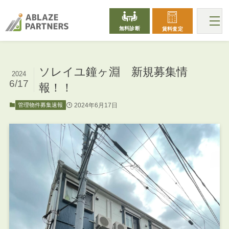
無料診断
賃料査定
ソレイユ鐘ヶ淵 新規募集情
2024
6/17
報！！
2024年6月17日
管理物件募集速報