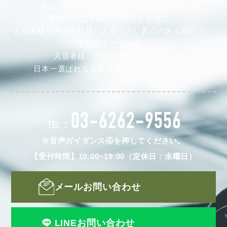
私たちは、不動産オーナー様の安定した
家賃収入と利回りの向上を実現し、
入居者様や仲介会社様へ人間くさい真心のある対応で、
不動産オーナー様、
入居者様、そして仲介会社様から
日本一選ばれる賃貸管理会社を目指します。
03-6262-9556
TEL：
※音声ガイダンス④を押してください。
【受付時間】10:00~19:00（定休日：水曜日）
メールお問い合わせ
LINEお問い合わせ