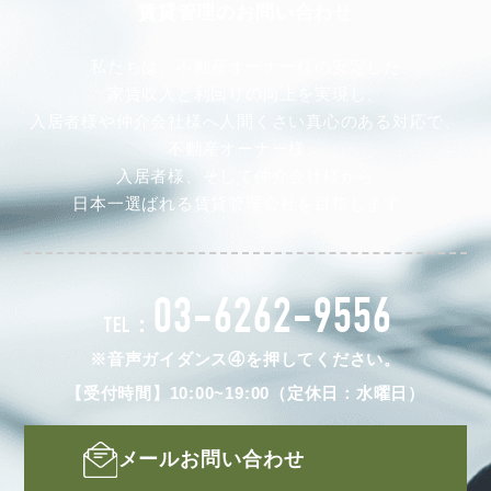
賃貸管理のお問い合わせ
私たちは、不動産オーナー様の安定した
家賃収入と利回りの向上を実現し、
入居者様や仲介会社様へ人間くさい真心のある対応で、
不動産オーナー様、
入居者様、そして仲介会社様から
日本一選ばれる賃貸管理会社を目指します。
03-6262-9556
TEL：
※音声ガイダンス④を押してください。
【受付時間】10:00~19:00（定休日：水曜日）
メールお問い合わせ