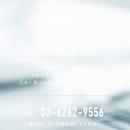
CONTACT
賃貸管理のお問い合わせ
私たちは、不動産オーナー様の安定した
家賃収入と利回りの向上を実現し、
入居者様や仲介会社様へ人間くさい真心のある対応で、
不動産オーナー様、
入居者様、そして仲介会社様から
日本一選ばれる賃貸管理会社を目指します。
03-6262-9556
TEL：
※音声ガイダンス④を押してください。