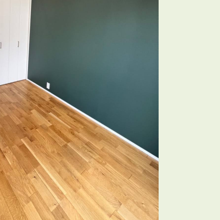
3POINT
空室解消!3つの自信
自慢の「賃料設定」／マーケティング
仲介会社とのネットワークで情報提供力に自信あり
物件プロモーション＆バリューアップリフォーム
BROKER
仲介業者様へ