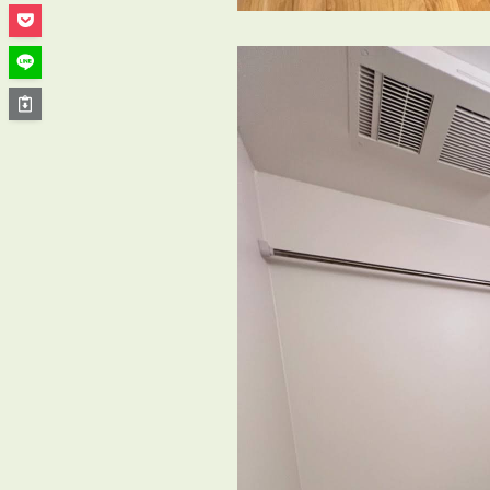
管理オーナー様ご紹介制度
投資不動産を売却したい方
賃貸管理を依頼したい方
マンションの自主管理について
アパートの大規模修繕について
アパートの監視カメラ設置について
03-6262-9556
TEL:
※音声ガイダンス④を押してください。
【受付時間】10:00~19:00（定休日：水曜日）