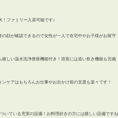
DK！ファミリー入居可能です♪
者の顔が確認できるので女性が一人で在宅中やお子様がお留守
3POINT
空室解消!3つの自信
自慢の「賃料設定」／マーケティング
仲介会社とのネットワークで情報提供力に自信あり
ら嬉しい温水洗浄便座機能付き！浴室には追い炊き機能も完備
物件プロモーション＆バリューアップリフォーム
キンケアはもちろんお仕事やお出かけ前の支度も楽々です！
BROKER
仲介業者様へ
がついている充実の設備！お料理好きの方には嬉しい設備です