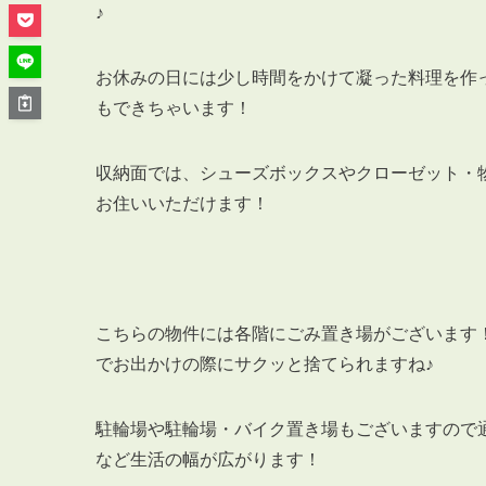
管理オーナー様ご紹介制度
♪
投資不動産を売却したい方
賃貸管理を依頼したい方
お休みの日には少し時間をかけて凝った料理を作
マンションの自主管理について
もできちゃいます！
アパートの大規模修繕について
収納面では、シューズボックスやクローゼット・
アパートの監視カメラ設置について
お住いいただけます！
03-6262-9556
TEL:
こちらの物件には各階にごみ置き場がございます
でお出かけの際にサクッと捨てられますね♪
※音声ガイダンス④を押してください。
【受付時間】10:00~19:00（定休日：水曜日）
駐輪場や駐輪場・バイク置き場もございますので
など生活の幅が広がります！