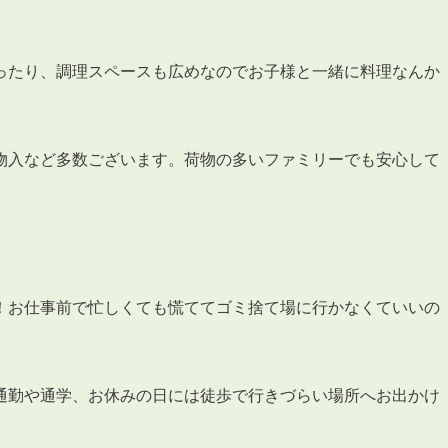
会員登録
賃貸仲介会社様向け物件検索ログイン
仲介業者向け・申込方法
ったり、調理スペースも広めなのでお子様と一緒に料理なんか
申し込みから契約の流れ
お問い合わせ
物入など多数ございます。荷物の多いファミリーでも安心して
無
！お仕事前で忙しくても慌ててゴミ捨て場に行かなくていいの
管
通勤や通学、お休みの日には徒歩で行きづらい場所へお出かけ