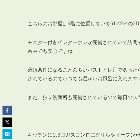
こちらのお部屋は6階に位置していて61.42㎡の3
モニター付きインターホンが完備されていて訪問
ABOUT
私たちについて
番中でも安心ですね！
会社概要
企業理念
必須条件になることの多いバストイレ別であった
スタッフ紹介
されているのでいつでも温かいお風呂に入れます♪
グループ会社紹介
採用情報
また、独立洗面所も完備されているので毎日のス
SERVICE
管理オーナー様限定サービス
キッチンには3口ガスコンロにグリルやオーブン