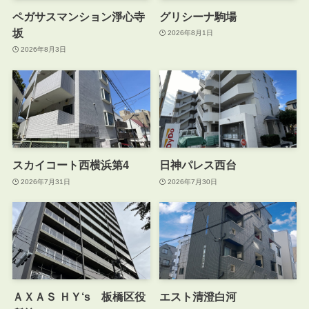
ペガサスマンション淨心寺
グリシーナ駒場
坂
2026年8月1日
2026年8月3日
スカイコート西横浜第4
日神パレス西台
2026年7月31日
2026年7月30日
ＡＸＡＳ ＨＹ‘s 板橋区役
エスト清澄白河