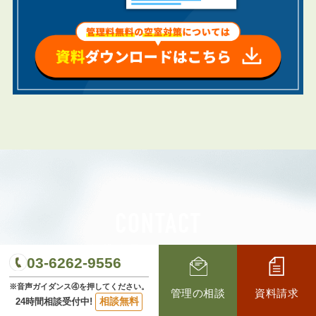
CONTACT
賃貸管理のお問い合わせ
03-6262-9556
私たちは、不動産オーナー様の安定した
※音声ガイダンス④を押してください。
管理の相談
資料請求
相談無料
家賃収入と利回りの向上を実現し、
24時間相談受付中!