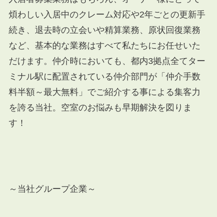
煩わしい入居中のクレーム対応や
2
年ごとの更新手
続き、退去時の立会いや精算業務、原状回復業務
など、基本的な業務はすべて私たちにお任せいた
だけます。仲介時においても、都内
3
拠点全てター
ミナル駅に配置されている仲介部門が「仲介手数
料半額～最大無料」でご紹介する事による集客力
を誇る当社。空室のお悩みも早期解決を図りま
す！
～当社グループ企業～