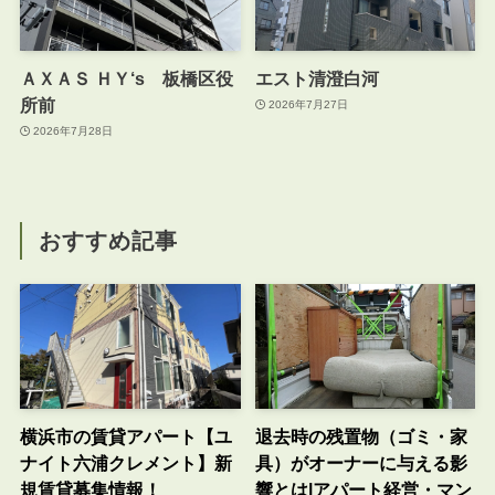
ＡＸＡＳ ＨＹ‘s 板橋区役
エスト清澄白河
所前
2026年7月27日
2026年7月28日
おすすめ記事
横浜市の賃貸アパート【ユ
退去時の残置物（ゴミ・家
ナイト六浦クレメント】新
具）がオーナーに与える影
規賃貸募集情報！
響とは|アパート経営・マン