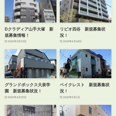
Dクラディア山手大塚 新
リビオ四谷 新規募集状
規募集情報！
況！
2020年3月23日
2020年4月18日
グランドボックス大泉学
ベイクレスト 新規募集状
園 新規募集状況！
況！
2020年4月25日
2020年5月1日