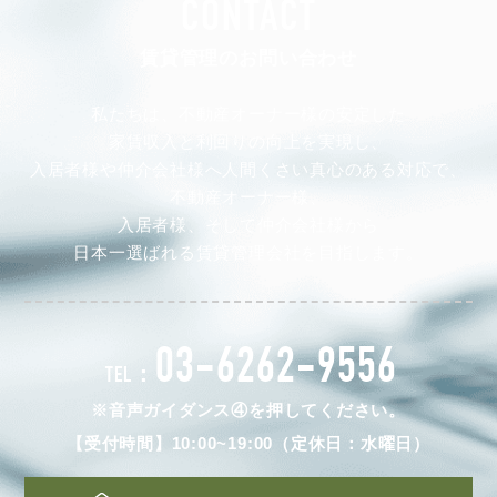
CONTACT
賃貸管理のお問い合わせ
私たちは、不動産オーナー様の安定した
家賃収入と利回りの向上を実現し、
入居者様や仲介会社様へ人間くさい真心のある対応で、
不動産オーナー様、
入居者様、そして仲介会社様から
日本一選ばれる賃貸管理会社を目指します。
03-6262-9556
TEL：
※音声ガイダンス④を押してください。
【受付時間】10:00~19:00（定休日：水曜日）