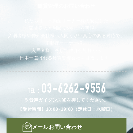
賃貸管理のお問い合わせ
私たちは、不動産オーナー様の安定した
家賃収入と利回りの向上を実現し、
入居者様や仲介会社様へ人間くさい真心のある対応で、
不動産オーナー様、
入居者様、そして仲介会社様から
日本一選ばれる賃貸管理会社を目指します。
03-6262-9556
TEL：
※音声ガイダンス④を押してください。
【受付時間】10:00~19:00（定休日：水曜日）
メールお問い合わせ