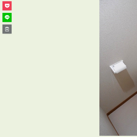
管理オーナー様ご紹介制度
投資不動産を売却したい方
賃貸管理を依頼したい方
マンションの自主管理について
アパートの大規模修繕について
アパートの監視カメラ設置について
03-6262-9556
TEL:
※音声ガイダンス④を押してください。
【受付時間】10:00~19:00（定休日：水曜日）