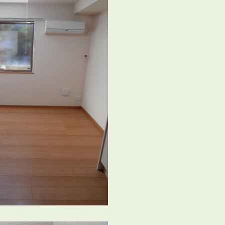
3POINT
空室解消!3つの自信
自慢の「賃料設定」／マーケティング
仲介会社とのネットワークで情報提供力に自信あり
物件プロモーション＆バリューアップリフォーム
BROKER
仲介業者様へ