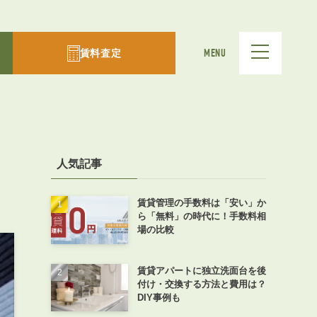
賃料査定
MENU
人気記事
賃貸管理の手数料は「安い」か
ら「無料」の時代に！手数料相
場の比較
賃貸アパートに独立洗面台を後
付け・交換する方法と費用は？
DIY事例も