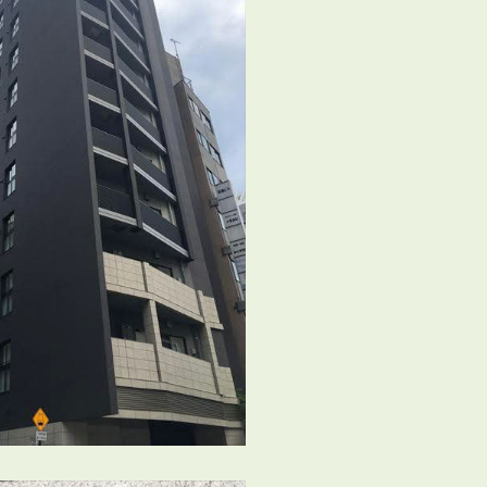
3POINT
空室解消!3つの自信
自慢の「賃料設定」／マーケティング
仲介会社とのネットワークで情報提供力に自信あり
物件プロモーション＆バリューアップリフォーム
BROKER
仲介業者様へ