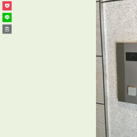
管理オーナー様ご紹介制度
投資不動産を売却したい方
賃貸管理を依頼したい方
マンションの自主管理について
アパートの大規模修繕について
アパートの監視カメラ設置について
03-6262-9556
TEL:
※音声ガイダンス④を押してください。
【受付時間】10:00~19:00（定休日：水曜日）