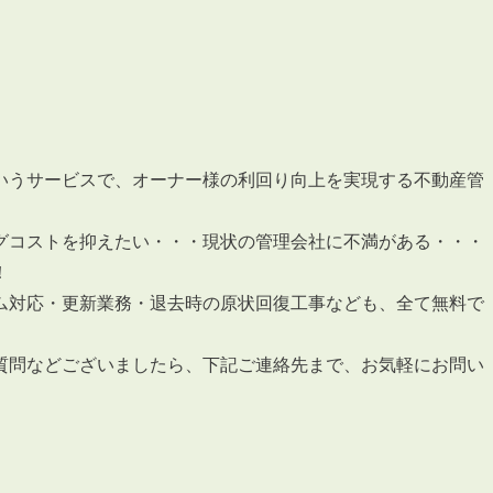
3POINT
空室解消!3つの自信
いうサービスで、オーナー様の利回り向上を実現する不動産管
自慢の「賃料設定」／マーケティング
仲介会社とのネットワークで情報提供力に自信あり
グコストを抑えたい・・・現状の管理会社に不満がある・・・
！
物件プロモーション＆バリューアップリフォーム
ム対応・更新業務・退去時の原状回復工事なども、全て無料で
質問などございましたら、下記ご連絡先まで、お気軽にお問い
BROKER
仲介業者様へ