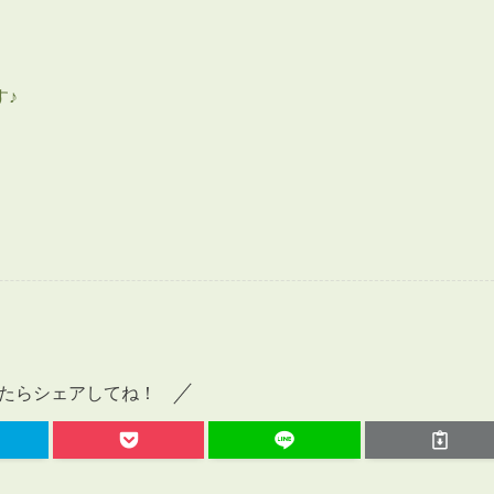
会員登録
賃貸仲介会社様向け物件検索ログイン
仲介業者向け・申込方法
す♪
申し込みから契約の流れ
お問い合わせ
無
たらシェアしてね！
管