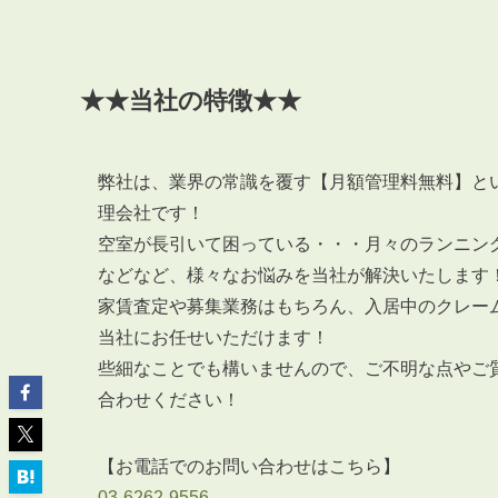
★★当社の特徴★★
ABOUT
私たちについて
弊社は、業界の常識を覆す【月額管理料無料】と
会社概要
理会社です！
企業理念
空室が長引いて困っている・・・月々のランニン
などなど、様々なお悩みを当社が解決いたします
スタッフ紹介
家賃査定や募集業務はもちろん、入居中のクレー
グループ会社紹介
当社にお任せいただけます！
採用情報
些細なことでも構いませんので、ご不明な点やご
合わせください！
SERVICE
管理オーナー様限定サービス
【お電話でのお問い合わせはこちら】
03-6262-9556