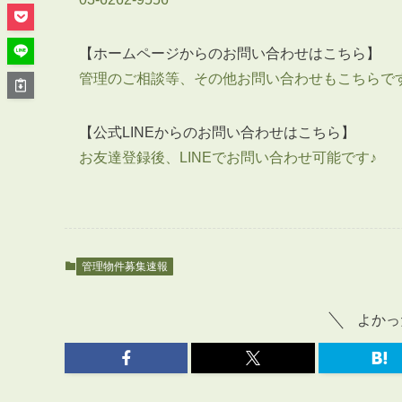
管理オーナー様ご紹介制度
投資不動産を売却したい方
【ホームページからのお問い合わせはこちら】
賃貸管理を依頼したい方
管理のご相談等、その他お問い合わせもこちらで
マンションの自主管理について
アパートの大規模修繕について
【公式LINEからのお問い合わせはこちら】
アパートの監視カメラ設置について
お友達登録後、LINEでお問い合わせ可能です♪
03-6262-9556
TEL:
管理物件募集速報
※音声ガイダンス④を押してください。
よかっ
【受付時間】10:00~19:00（定休日：水曜日）