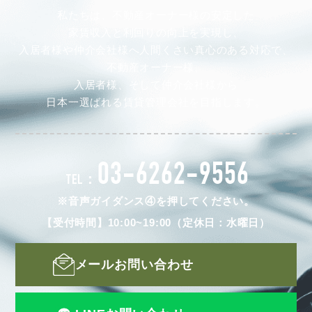
私たちは、不動産オーナー様の安定した
家賃収入と利回りの向上を実現し、
入居者様や仲介会社様へ人間くさい真心のある対応で、
不動産オーナー様、
入居者様、そして仲介会社様から
日本一選ばれる賃貸管理会社を目指します。
03-6262-9556
TEL：
※音声ガイダンス④を押してください。
【受付時間】10:00~19:00（定休日：水曜日）
メールお問い合わせ