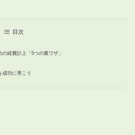
目次
めの経費計上「5つの裏ワザ」
）
を成功に導こう