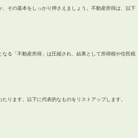
か、その基本をしっかり押さえましょう。不動産所得は、以下
3POINT
空室解消!3つの自信
となる「不動産所得」は圧縮され、結果として所得税や住民税
自慢の「賃料設定」／マーケティング
仲介会社とのネットワークで情報提供力に自信あり
物件プロモーション＆バリューアップリフォーム
わたります。以下に代表的なものをリストアップします。
BROKER
仲介業者様へ