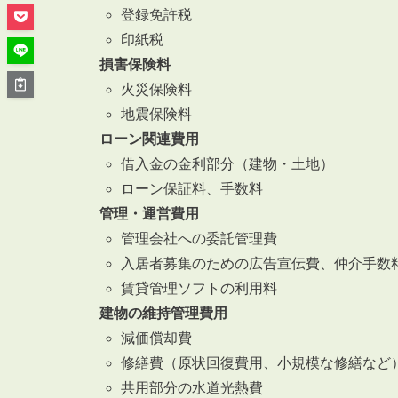
管理オーナー様ご紹介制度
登録免許税
投資不動産を売却したい方
印紙税
賃貸管理を依頼したい方
損害保険料
マンションの自主管理について
火災保険料
アパートの大規模修繕について
地震保険料
ローン関連費用
アパートの監視カメラ設置について
借入金の金利部分（建物・土地）
ローン保証料、手数料
管理・運営費用
管理会社への委託管理費
03-6262-9556
入居者募集のための広告宣伝費、仲介手数
TEL:
賃貸管理ソフトの利用料
※音声ガイダンス④を押してください。
建物の維持管理費用
【受付時間】10:00~19:00（定休日：水曜日）
減価償却費
修繕費（原状回復費用、小規模な修繕など
共用部分の水道光熱費