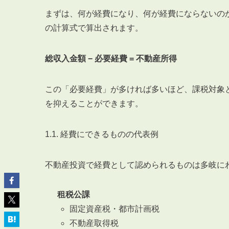
まずは、何が経費になり、何が経費にならないの
の計算式で算出されます。
総収入金額 − 必要経費 = 不動産所得
ABOUT
私たちについて
この「必要経費」が多ければ多いほど、課税対象
会社概要
を抑えることができます。
企業理念
スタッフ紹介
1.1. 経費にできるものの代表例
グループ会社紹介
採用情報
不動産投資で経費として認められるものは多岐に
租税公課
SERVICE
固定資産税・都市計画税
管理オーナー様限定サービス
不動産取得税