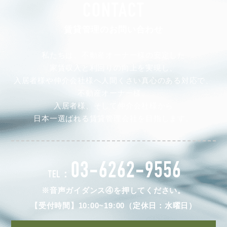
CONTACT
賃貸管理のお問い合わせ
私たちは、不動産オーナー様の安定した
家賃収入と利回りの向上を実現し、
入居者様や仲介会社様へ人間くさい真心のある対応で、
不動産オーナー様、
入居者様、そして仲介会社様から
日本一選ばれる賃貸管理会社を目指します。
03-6262-9556
TEL：
※音声ガイダンス④を押してください。
【受付時間】10:00~19:00（定休日：水曜日）