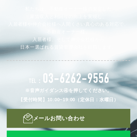
私たちは、不動産オーナー様の安定した
家賃収入と利回りの向上を実現し、
入居者様や仲介会社様へ人間くさい真心のある対応で、
不動産オーナー様、
入居者様、そして仲介会社様から
日本一選ばれる賃貸管理会社を目指します。
03-6262-9556
TEL：
※音声ガイダンス④を押してください。
【受付時間】10:00~19:00（定休日：水曜日）
メールお問い合わせ