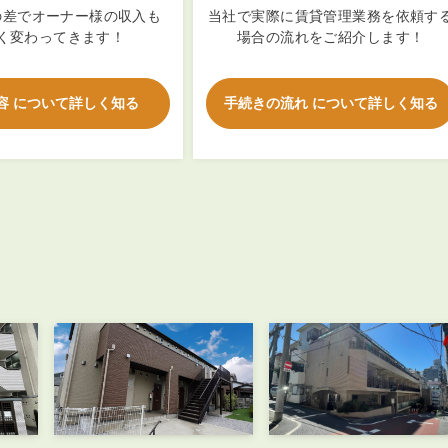
会員登録
の差でオーナー様の収入も
当社で実際に賃貸管理業務を依頼す
賃貸仲介会社様向け物件検索ログイン
く変わってきます！
場合の流れをご紹介します！
仲介業者向け・申込方法
申し込みから契約の流れ
容 について詳しく知る
手続きの流れ について詳しく知る
お問い合わせ
無
管