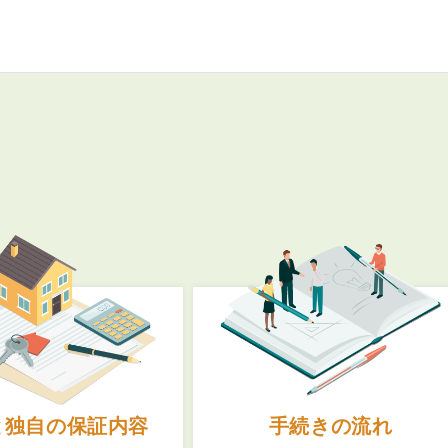
3POINT
空室解消!3つの自信
自慢の「賃料設定」／マーケティング
仲介会社とのネットワークで情報提供力に自信あり
物件プロモーション＆バリューアップリフォーム
BROKER
仲介業者様へ
と独自の保証内容
手続きの流れ