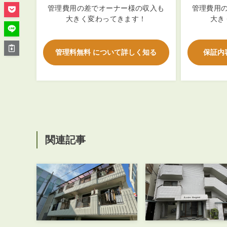
管理オーナー様ご紹介制度
管理費用の差でオーナー様の収入も
管理費用
投資不動産を売却したい方
大きく変わってきます！
大き
賃貸管理を依頼したい方
マンションの自主管理について
管理料無料 について詳しく知る
保証内
アパートの大規模修繕について
アパートの監視カメラ設置について
03-6262-9556
関連記事
TEL:
※音声ガイダンス④を押してください。
【受付時間】10:00~19:00（定休日：水曜日）