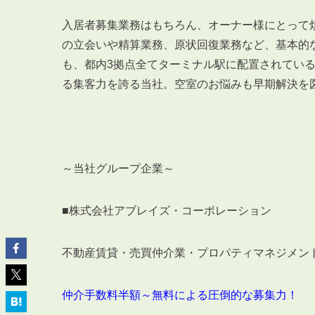
入居者募集業務はもちろん、オーナー様にとって
の立会いや精算業務、原状回復業務など、基本的
も、都内
3
拠点全てターミナル駅に配置されてい
る集客力を誇る当社。空室のお悩みも早期解決を
ABOUT
私たちについて
会社概要
企業理念
～当社グループ企業～
スタッフ紹介
グループ会社紹介
■株式会社アブレイズ・コーポレーション
採用情報
不動産賃貸・売買仲介業・プロパティマネジメン
SERVICE
管理オーナー様限定サービス
仲介手数料半額～無料による圧倒的な募集力！