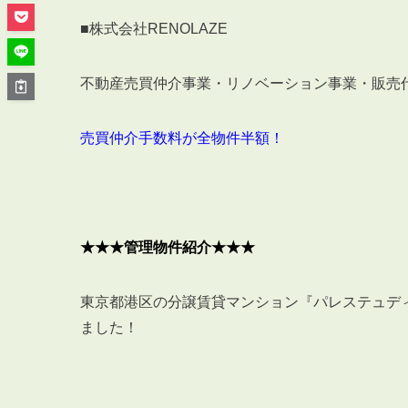
管理オーナー様ご紹介制度
■株式会社RENOLAZE
投資不動産を売却したい方
賃貸管理を依頼したい方
不動産売買仲介事業・リノベーション事業・販売
マンションの自主管理について
アパートの大規模修繕について
売買仲介手数料が全物件半額！
アパートの監視カメラ設置について
03-6262-9556
★★★管理物件紹介★★★
TEL:
東京都港区の分譲賃貸マンション『パレステュデ
※音声ガイダンス④を押してください。
ました！
【受付時間】10:00~19:00（定休日：水曜日）