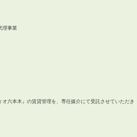
会員登録
賃貸仲介会社様向け物件検索ログイン
仲介業者向け・申込方法
代理事業
申し込みから契約の流れ
お問い合わせ
無
ィオ六本木』の賃貸管理を、専任媒介にて受託させていただき
管