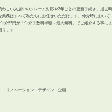
煩わしい入居中のクレーム対応や
2
年ごとの更新手続き、退去
な業務はすべて私たちにお任せいただけます。仲介時において
る仲介部門が「仲介手数料半額～最大無料」でご紹介する事に
図ります！
3POINT
空室解消!3つの自信
自慢の「賃料設定」／マーケティング
仲介会社とのネットワークで情報提供力に自信あり
物件プロモーション＆バリューアップリフォーム
ト・リノベーション・デザイン・企画
BROKER
仲介業者様へ