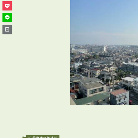
管理オーナー様ご紹介制度
投資不動産を売却したい方
賃貸管理を依頼したい方
マンションの自主管理について
アパートの大規模修繕について
アパートの監視カメラ設置について
03-6262-9556
TEL:
※音声ガイダンス④を押してください。
【受付時間】10:00~19:00（定休日：水曜日）