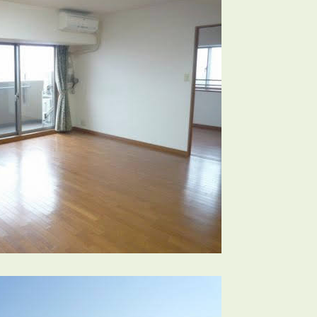
3POINT
空室解消!3つの自信
自慢の「賃料設定」／マーケティング
仲介会社とのネットワークで情報提供力に自信あり
物件プロモーション＆バリューアップリフォーム
BROKER
仲介業者様へ