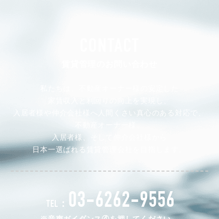
CONTACT
賃貸管理のお問い合わせ
私たちは、不動産オーナー様の安定した
家賃収入と利回りの向上を実現し、
入居者様や仲介会社様へ人間くさい真心のある対応で、
不動産オーナー様、
入居者様、そして仲介会社様から
日本一選ばれる賃貸管理会社を目指します。
03-6262-9556
TEL：
※音声ガイダンス④を押してください。