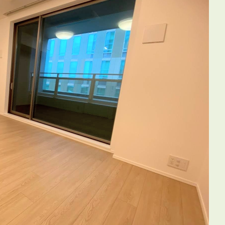
3POINT
空室解消!3つの自信
自慢の「賃料設定」／マーケティング
仲介会社とのネットワークで情報提供力に自信あり
物件プロモーション＆バリューアップリフォーム
BROKER
仲介業者様へ