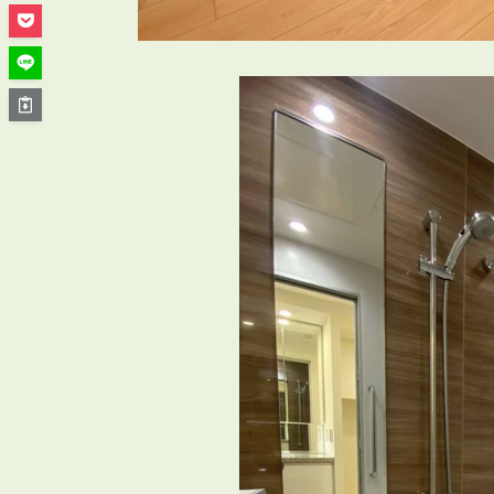
管理オーナー様ご紹介制度
投資不動産を売却したい方
賃貸管理を依頼したい方
マンションの自主管理について
アパートの大規模修繕について
アパートの監視カメラ設置について
03-6262-9556
TEL:
※音声ガイダンス④を押してください。
【受付時間】10:00~19:00（定休日：水曜日）