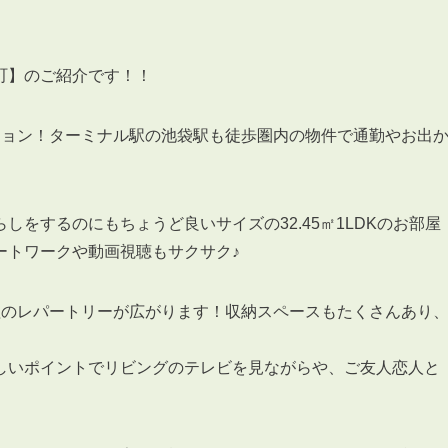
町】のご紹介です！！
ション！ターミナル駅の池袋駅も徒歩圏内の物件で通勤やお出
3POINT
空室解消!3つの自信
自慢の「賃料設定」／マーケティング
仲介会社とのネットワークで情報提供力に自信あり
をするのにもちょうど良いサイズの32.45㎡1LDKのお部屋
物件プロモーション＆バリューアップリフォーム
ートワークや動画視聴もサクサク♪
理のレパートリーが広がります！収納スペースもたくさんあり
しいポイントでリビングのテレビを見ながらや、ご友人恋人と
BROKER
仲介業者様へ