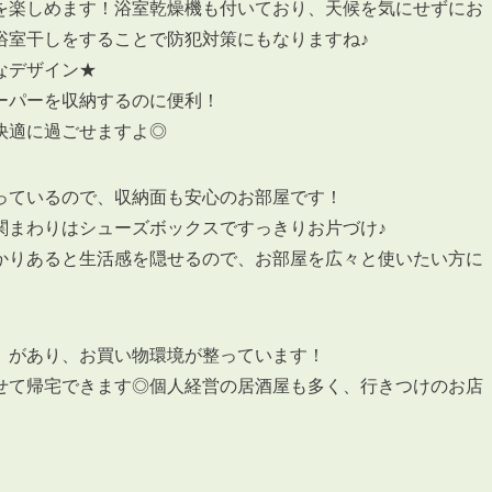
会員登録
を楽しめます！浴室乾燥機も付いており、天候を気にせずにお
賃貸仲介会社様向け物件検索ログイン
浴室干しをすることで防犯対策にもなりますね♪
仲介業者向け・申込方法
なデザイン★
ーパーを収納するのに便利！
申し込みから契約の流れ
快適に過ごせますよ◎
お問い合わせ
っているので、収納面も安心のお部屋です！
関まわりはシューズボックスですっきりお片づけ♪
かりあると生活感を隠せるので、お部屋を広々と使いたい方に
無
）があり、お買い物環境が整っています！
せて帰宅できます◎個人経営の居酒屋も多く、行きつけのお店
管