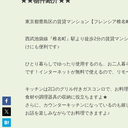
★★物件紹介★★
東京都豊島区の賃貸マンション【フレンシア椎名
西武池袋線『椎名町』駅より徒歩2分の賃貸マン
ABOUT
私たちについて
けにも便利です♪
会社概要
企業理念
ひとり暮らしでゆったり使用するのも、お二人暮らし
スタッフ紹介
です！インターネットが無料で使えるので、リモ
グループ会社紹介
採用情報
キッチンは2口のグリル付きガスコンロで、お料
食材や調理器具の収納に役立ちますよ★
さらに、カウンターキッチンになっているのも嬉
お話を楽しみながらでお料理できますよ♪
SERVICE
管理オーナー様限定サービス