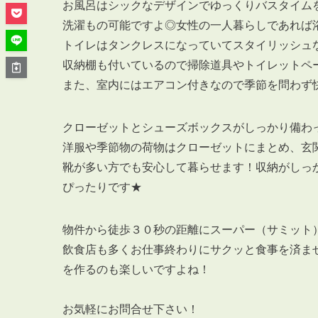
管理オーナー様ご紹介制度
お風呂はシックなデザインでゆっくりバスタイム
投資不動産を売却したい方
洗濯もの可能ですよ◎女性の一人暮らしであれば
賃貸管理を依頼したい方
トイレはタンクレスになっていてスタイリッシュ
収納棚も付いているので掃除道具やトイレットペ
マンションの自主管理について
また、室内にはエアコン付きなので季節を問わず
アパートの大規模修繕について
アパートの監視カメラ設置について
クローゼットとシューズボックスがしっかり備わ
洋服や季節物の荷物はクローゼットにまとめ、玄
靴が多い方でも安心して暮らせます！収納がしっ
ぴったりです★
03-6262-9556
TEL:
物件から徒歩３０秒の距離にスーパー（サミット
※音声ガイダンス④を押してください。
飲食店も多くお仕事終わりにサクッと食事を済ま
【受付時間】10:00~19:00（定休日：水曜日）
を作るのも楽しいですよね！
お気軽にお問合せ下さい！