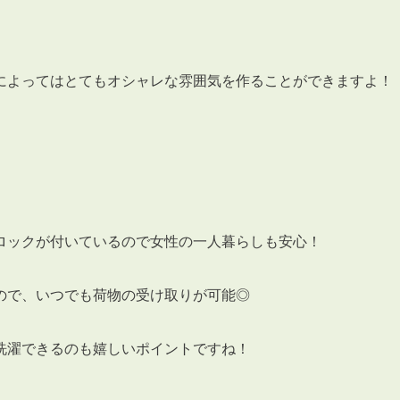
会員登録
賃貸仲介会社様向け物件検索ログイン
仲介業者向け・申込方法
によってはとてもオシャレな雰囲気を作ることができますよ！
申し込みから契約の流れ
お問い合わせ
ロックが付いているので女性の一人暮らしも安心！
無
ので、いつでも荷物の受け取りが可能◎
管
洗濯できるのも嬉しいポイントですね！