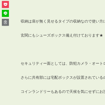
管理オーナー様ご紹介制度
投資不動産を売却したい方
賃貸管理を依頼したい方
収納は扉が無く見せるタイプの収納なので使い方
マンションの自主管理について
アパートの大規模修繕について
玄関にもシューズボックス備え付けております★
アパートの監視カメラ設置について
セキュリティー面としては、防犯カメラ・オート
03-6262-9556
TEL:
さらに共有部には宅配ボックスが設置されている
※音声ガイダンス④を押してください。
【受付時間】10:00~19:00（定休日：水曜日）
コインランドリーもあるので天候を気にせずにお