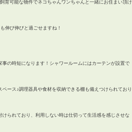
ット飼育可能な物件でネコちゃんワンちゃんと一緒にお住まい頂け
トも伸び伸びと過ごせますね！
3POINT
空室解消!3つの自信
自慢の「賃料設定」／マーケティング
家事の時短になります！シャワールームにはカーテンが設置で
仲介会社とのネットワークで情報提供力に自信あり
物件プロモーション＆バリューアップリフォーム
スペース♪調理器具や食材を収納できる棚も備えつけられており
付けられており、利用しない時は仕切って生活感を感じさせな
BROKER
仲介業者様へ