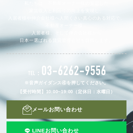
私たちは、不動産オーナー様の安定した
家賃収入と利回りの向上を実現し、
入居者様や仲介会社様へ人間くさい真心のある対応で、
不動産オーナー様、
入居者様、そして仲介会社様から
日本一選ばれる賃貸管理会社を目指します。
03-6262-9556
TEL：
※音声ガイダンス④を押してください。
【受付時間】10:00~19:00（定休日：水曜日）
メールお問い合わせ
LINEお問い合わせ