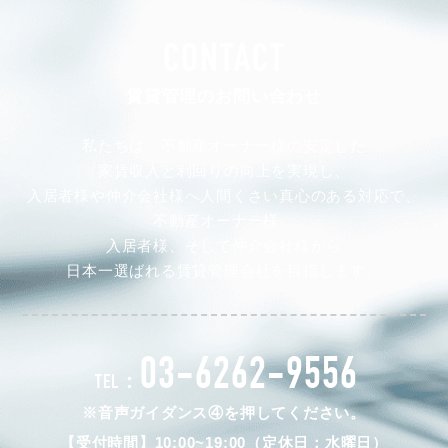
CONTACT
賃貸管理のお問い合わせ
私たちは、不動産オーナー様の安定した
家賃収入と利回りの向上を実現し、
入居者様や仲介会社様へ人間くさい真心のある対応で、
不動産オーナー様、
入居者様、そして仲介会社様から
日本一選ばれる賃貸管理会社を目指します。
03-6262-9556
TEL：
※音声ガイダンス④を押してください。
【受付時間】10:00~19:00（定休日：水曜日）